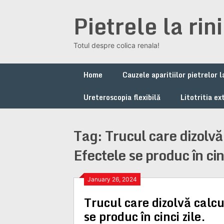
Skip
Pietrele la ri
to
content
Totul despre colica renala!
Home
Cauzele aparitiilor pietrelor l
Ureteroscopia flexibilă
Litotritia e
Tag: Trucul care dizolvă c
Efectele se produc în cinc
January 26, 2024
Trucul care dizolvă calcul
se produc în cinci zile.