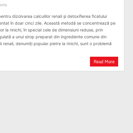
ents
entru dizolvarea calculilor renali și detoxifierea ficatului
entat în doar cinci zile. Această metodă se concentrează pe
or la rinichi, în special cele de dimensiuni reduse, prin
gulată a unui sirop preparat din ingrediente comune din
ii renali, denumiți popular pietre la rinichi, sunt o problemă
Read More